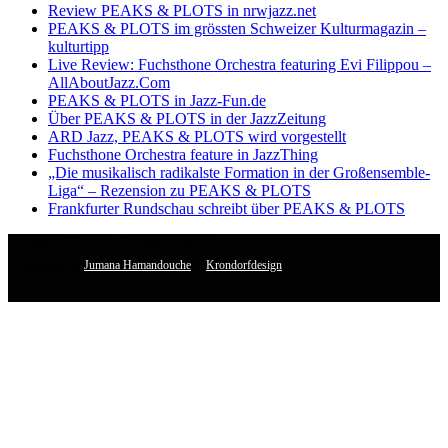
Review PEAKS & PLOTS in nrwjazz.net
PEAKS & PLOTS im grössten Schweizer Kulturmagazin –
kulturtipp
Live Review: Fuchsthone Orchestra featuring Evi Filippou –
AllAboutJazz.Com
PEAKS & PLOTS in Jazz-Fun.de
Über PEAKS & PLOTS in der JazzZeitung
ARD Jazz, PEAKS & PLOTS wird vorgestellt
Fuchsthone Orchestra feature in JazzThing
„Die musikalisch radikalste Formation in der Großensemble-
Liga“ – Rezension zu PEAKS & PLOTS
Frankfurter Rundschau schreibt über PEAKS & PLOTS
Fuchsthone © 2026 • All Rights Reserved
• Designed by
Jumana Hamandouche
&
Krondorfdesign