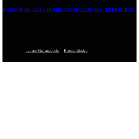
DATENSCHUTZ + COOKIE-EINSTELUNGEN •
IMPRESSUM
Fuchsthone © 2026 • All Rights Reserved
• Designed by
Jumana Hamandouche
&
Krondorfdesign