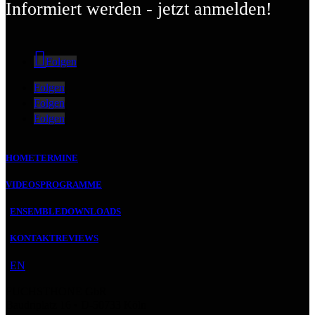
Informiert werden - jetzt anmelden!
Folgen
Folgen
Folgen
Folgen
HOME
TERMINE
VIDEOS
PROGRAMME
ENSEMBLE
DOWNLOADS
KONTAKT
REVIEWS
EN
FUCHSTHONE GbR
Baudriplatz 16 • D‑50733 Köln