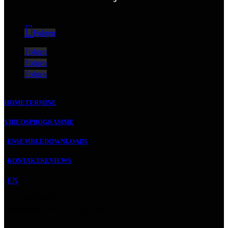
Folgen
Folgen
Folgen
Folgen
HOME
TERMINE
VIDEOS
PROGRAMME
ENSEMBLE
DOWNLOADS
KONTAKT
REVIEWS
EN
FUCHSTHONE GbR
Baudriplatz 16 • D‑50733 Köln