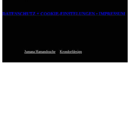
Baudriplatz 16 • D‑50733 Köln
DATENSCHUTZ + COOKIE-EINSTELUNGEN •
IMPRESSUM
Fuchsthone © 2026 • All Rights Reserved
• Designed by
Jumana Hamandouche
&
Krondorfdesign