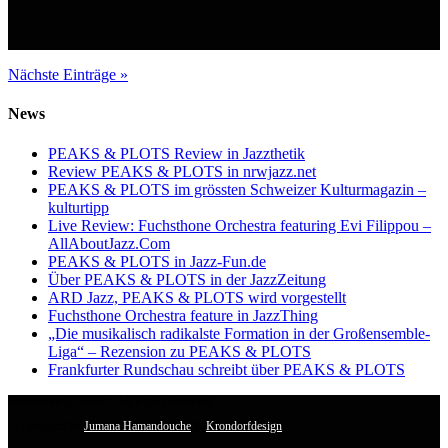
Nächste Einträge »
News
PEAKS & PLOTS Review in Jazzthetik
Review PEAKS & PLOTS in nrwjazz.net
PEAKS & PLOTS im grössten Schweizer Kulturmagazin –
kulturtipp
Live Review: Fuchsthone Orchestra featuring Evi Filippou –
AllAboutJazz.Com
PEAKS & PLOTS in Jazz-Fun.de
Über PEAKS & PLOTS in der JazzZeitung
ARD Jazz, PEAKS & PLOTS wird vorgestellt
Fuchsthone Orchestra feature in JazzThing
„Die musikalisch radikalste Formation in der Großensemble-
Liga“ – Rezension zu PEAKS & PLOTS
Frankfurter Rundschau schreibt über PEAKS & PLOTS
Fuchsthone © 2026 • All Rights Reserved
• Designed by
Jumana Hamandouche
&
Krondorfdesign