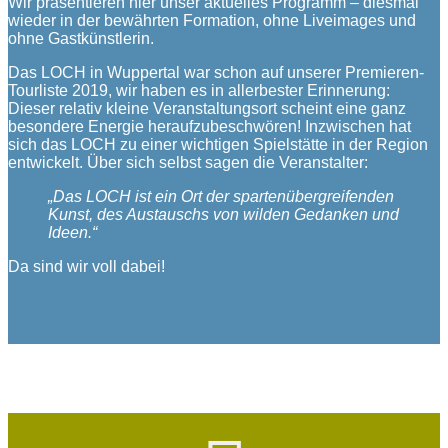
Wir präsentieren hier unser aktuelles Programm – diesmal
wieder in der bewährten Formation, ohne Liveimages und
ohne Gastkünstlerin.
Das LOCH in Wuppertal war schon auf unserer Premieren-
Tourliste 2019, wir haben es in allerbester Erinnerung:
Dieser relativ kleine Veranstaltungsort scheint eine ganz
besondere Energie heraufzubeschwören! Inzwischen hat
sich das LOCH zu einer wichtigen Spielstätte in der Region
entwickelt. Über sich selbst sagen die Veranstalter:
„Das LOCH ist ein Ort der spartenübergreifenden
Kunst, des Austauschs von wilden Gedanken und
Ideen.“
Da sind wir voll dabei!