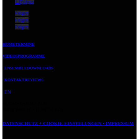
Folgen
Folgen
Folgen
Folgen
HOME
TERMINE
VIDEOS
PROGRAMME
ENSEMBLE
DOWNLOADS
KONTAKT
REVIEWS
EN
FUCHSTHONE GbR
Baudriplatz 16 • D‑50733 Köln
DATENSCHUTZ + COOKIE-EINSTELUNGEN •
IMPRESSUM