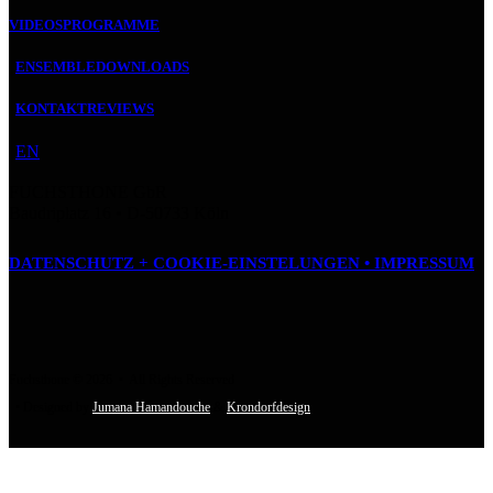
VIDEOS
PROGRAMME
ENSEMBLE
DOWNLOADS
KONTAKT
REVIEWS
EN
FUCHSTHONE GbR
Baudriplatz 16 • D‑50733 Köln
DATENSCHUTZ + COOKIE-EINSTELUNGEN •
IMPRESSUM
Fuchsthone © 2026 • All Rights Reserved
• Designed by
Jumana Hamandouche
&
Krondorfdesign