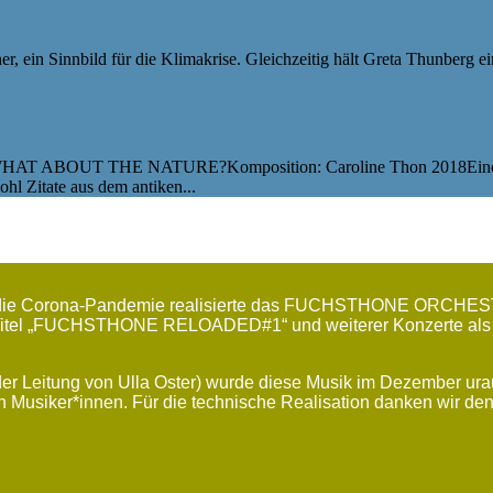
r, ein Sinnbild für die Klimakrise. Gleichzeitig hält Greta Thunberg e
ABOUT THE NATURE?Komposition: Caroline Thon 2018Eine Reflekt
hl Zitate aus dem antiken...
ch die Corona-Pandemie realisierte das FUCHSTHONE ORCHEST
m Titel „FUCHSTHONE RELOADED#1“ und weiterer Konzerte als 
Leitung von Ulla Oster) wurde diese Musik im Dezember urau
en Musiker*innen. Für die technische Realisation danken wir 