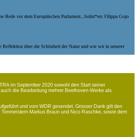
ine Rede vor dem Europäischen Parlament...Solist*en: Filippa Gojo
ion über die Schönheit der Natur und wie wir in unserer
RA im September 2020 sowohl den Start seiner
auch die Bearbeitung mehrer Beethoven-Werke als
fgeführt und vom WDR gesendet. Grosser Dank gilt den
den Tonmeistern Markus Braun und Nico Raschke, sowie dem