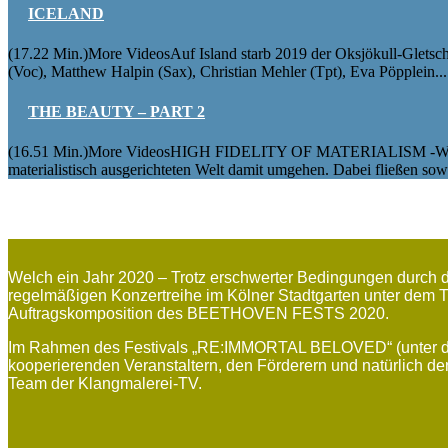
ICELAND
(17.22 Min.)More VideosAuf Island starb 2019 der Oksjökull-Gletsche
(Voc), Matthew Halpin (Sax), Christian Mehler (Tpt), Eva Pöpplein...
THE BEAUTY – PART 2
(16.51 Min.)More VideosHIGH FIDELITY OF MATERIALISM -WHAT 
materialistisch ausgerichteten Welt damit umgehen. Dabei fließen sowo
Welch ein Jahr 2020 – Trotz erschwerter Bedingungen dur
regelmäßigen Konzertreihe im Kölner Stadtgarten unter de
Auftragskomposition des BEETHOVEN FESTS 2020.
Im Rahmen des Festivals „RE:IMMORTAL BELOVED“ (unter der 
kooperierenden Veranstaltern, den Förderern und natürlich d
Team der Klangmalerei-TV.