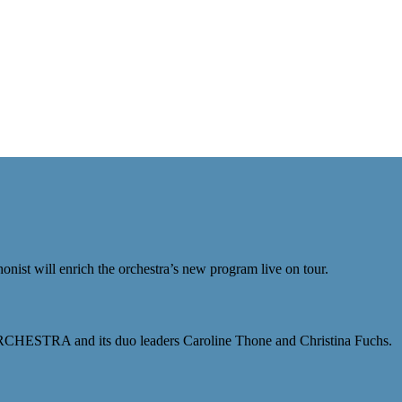
honist will enrich the orchestra’s new program live on tour.
HESTRA and its duo leaders Caroline Thone and Christina Fuchs.