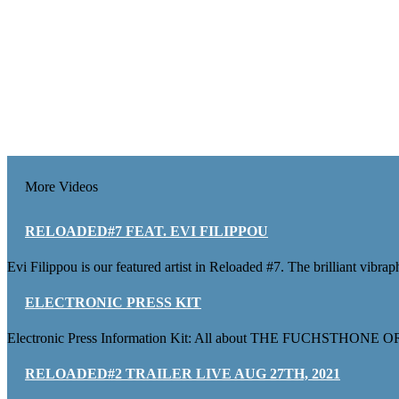
More Videos
RELOADED#7 FEAT. EVI FILIPPOU
Evi Filippou is our featured artist in Reloaded #7. The brilliant vibrap
ELECTRONIC PRESS KIT
Electronic Press Information Kit: All about THE FUCHSTHONE ORC
RELOADED#2 TRAILER LIVE AUG 27TH, 2021