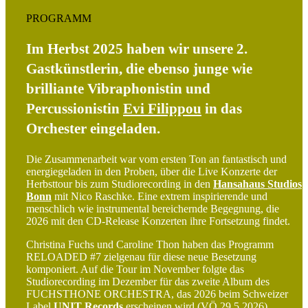
PROGRAMM
Im Herbst 2025 haben wir unsere 2.
Gastkünstlerin, die ebenso junge wie
brilliante Vibraphonistin und
Percussionistin
Evi Filippou
in das
Orchester eingeladen.
Die Zusammenarbeit war vom ersten Ton an fantastisch und
energiegeladen in den Proben, über die Live Konzerte der
Herbsttour bis zum Studiorecording in den
Hansahaus Studios
Bonn
mit Nico Raschke. Eine extrem inspirierende und
menschlich wie instrumental bereichernde Begegnung, die
2026 mit den CD-Release Konzerten ihre Fortsetzung findet.
Christina Fuchs und Caroline Thon haben das Programm
RELOADED #7 zielgenau für diese neue Besetzung
komponiert. Auf die Tour im November folgte das
Studiorecording im Dezember für das zweite Album des
FUCHSTHONE ORCHESTRA, das 2026 beim Schweizer
Label
UNIT Records
erscheinen wird (VÖ 29.5.2026).