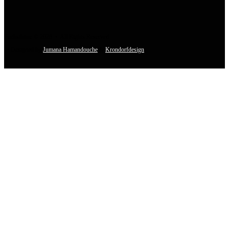
Fuchsthone © 2026 • All Rights Reserved
• Designed by
Jumana Hamandouche
&
Krondorfdesign