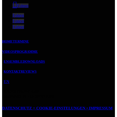
Folgen
Folgen
Folgen
Folgen
HOME
TERMINE
VIDEOS
PROGRAMME
ENSEMBLE
DOWNLOADS
KONTAKT
REVIEWS
EN
FUCHSTHONE GbR
Baudriplatz 16 • D‑50733 Köln
DATENSCHUTZ + COOKIE-EINSTELUNGEN •
IMPRESSUM