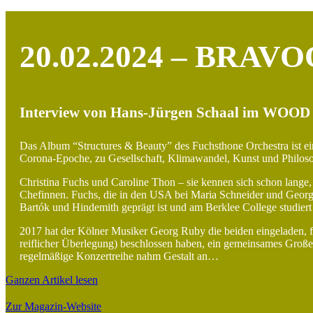
20.02.2024 – BRAV
Interview von Hans-Jürgen Schaal im WOOD
Das Album “Structures & Beauty” des Fuchsthone Orchestra ist ein
Corona-Epoche, zu Gesellschaft, Klimawandel, Kunst und Philoso
Christina Fuchs und Caroline Thon – sie kennen sich schon lange,
Chefinnen. Fuchs, die in den USA bei Maria Schneider und George
Bartók und Hindemith geprägt ist und am Berklee College studiert
2017 hat der Kölner Musiker Georg Ruby die beiden eingeladen, f
reiflicher Überlegung) beschlossen haben, ein gemeinsames Großen
regelmäßige Konzertreihe nahm Gestalt an…
Ganzen Artikel lesen
Zur Magazin-Website