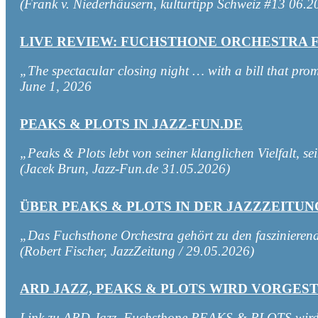
(Frank v. Niederhäusern, kulturtipp Schweiz #13 06.2
LIVE REVIEW: FUCHSTHONE ORCHESTRA F
„The spectacular closing night … with a bill that prom
June 1, 2026
PEAKS & PLOTS IN JAZZ-FUN.DE
„Peaks & Plots lebt von seiner klanglichen Vielfalt, 
(Jacek Brun, Jazz-Fun.de 31.05.2026)
ÜBER PEAKS & PLOTS IN DER JAZZZEITUN
„Das Fuchsthone Orchestra gehört zu den faszinierend
(Robert Fischer, JazzZeitung / 29.05.2026)
ARD JAZZ, PEAKS & PLOTS WIRD VORGES
Link zu ARD Jazz, Fuchsthone PEAKS & PLOTS wird v