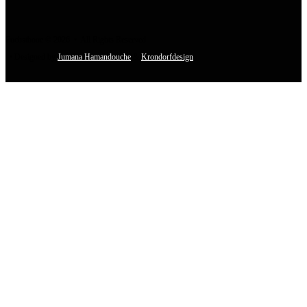
Fuchsthone © 2026 • All Rights Reserved
• Designed by
Jumana Hamandouche
&
Krondorfdesign