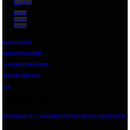
Folgen
Folgen
Folgen
Folgen
HOME
TERMINE
VIDEOS
PROGRAMME
ENSEMBLE
DOWNLOADS
KONTAKT
REVIEWS
EN
FUCHSTHONE GbR
Baudriplatz 16 • D‑50733 Köln
DATENSCHUTZ + COOKIE-EINSTELUNGEN •
IMPRESSUM