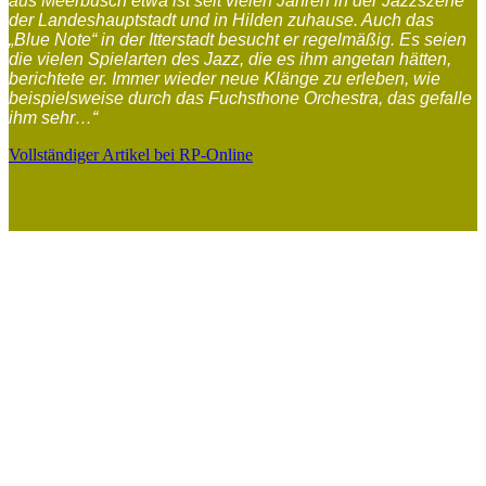
aus Meerbusch etwa ist seit vielen Jahren in der Jazzszene
der Landeshauptstadt und in Hilden zuhause. Auch das
„Blue Note“ in der Itterstadt besucht er regelmäßig. Es seien
die vielen Spielarten des Jazz, die es ihm angetan hätten,
berichtete er. Immer wieder neue Klänge zu erleben, wie
beispielsweise durch das Fuchsthone Orchestra, das gefalle
ihm sehr…“
Vollständiger Artikel bei RP-Online