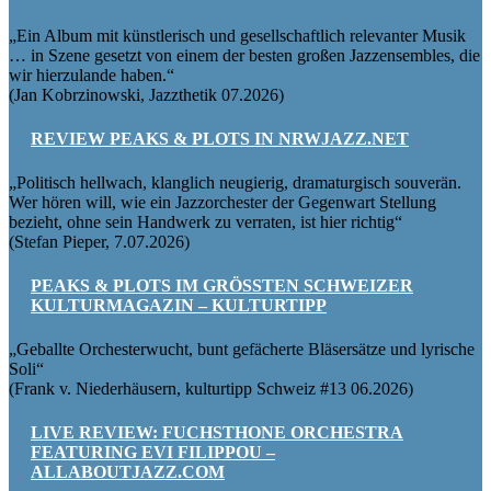
„Ein Album mit künstlerisch und gesellschaftlich relevanter Musik
… in Szene gesetzt von einem der besten großen Jazzensembles, die
wir hierzulande haben.“
(Jan Kobrzinowski, Jazzthetik 07.2026)
REVIEW PEAKS & PLOTS IN NRWJAZZ.NET
„Politisch hellwach, klanglich neugierig, dramaturgisch souverän.
Wer hören will, wie ein Jazzorchester der Gegenwart Stellung
bezieht, ohne sein Handwerk zu verraten, ist hier richtig“
(Stefan Pieper, 7.07.2026)
PEAKS & PLOTS IM GRÖSSTEN SCHWEIZER
KULTURMAGAZIN – KULTURTIPP
„Geballte Orchesterwucht, bunt gefächerte Bläsersätze und lyrische
Soli“
(Frank v. Niederhäusern, kulturtipp Schweiz #13 06.2026)
LIVE REVIEW: FUCHSTHONE ORCHESTRA
FEATURING EVI FILIPPOU –
ALLABOUTJAZZ.COM