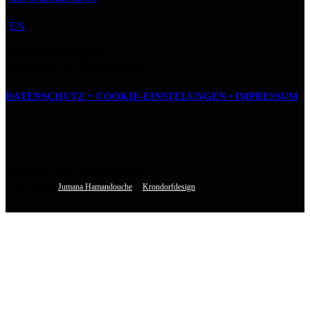
EN
FUCHSTHONE GbR
Baudriplatz 16 • D‑50733 Köln
DATENSCHUTZ + COOKIE-EINSTELUNGEN •
IMPRESSUM
Fuchsthone © 2026 • All Rights Reserved
• Designed by
Jumana Hamandouche
&
Krondorfdesign