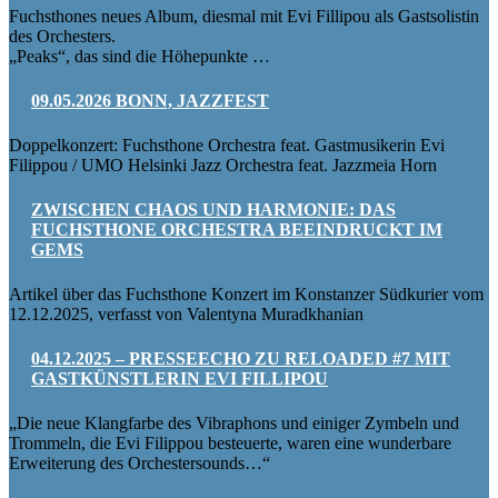
Fuchsthones neues Album, diesmal mit Evi Fillipou als Gastsolistin
des Orchesters.
„Peaks“, das sind die Höhepunkte …
09.05.2026 BONN, JAZZFEST
Doppelkonzert: Fuchsthone Orchestra feat. Gastmusikerin Evi
Filippou / UMO Helsinki Jazz Orchestra feat. Jazzmeia Horn
ZWISCHEN CHAOS UND HARMONIE: DAS
FUCHSTHONE ORCHESTRA BEEINDRUCKT IM
GEMS
Artikel über das Fuchsthone Konzert im Konstanzer Südkurier vom
12.12.2025, verfasst von Valentyna Muradkhanian
04.12.2025 – PRESSEECHO ZU RELOADED #7 MIT
GASTKÜNSTLERIN EVI FILLIPOU
„Die neue Klangfarbe des Vibraphons und einiger Zymbeln und
Trommeln, die Evi Filippou besteuerte, waren eine wunderbare
Erweiterung des Orchestersounds…“