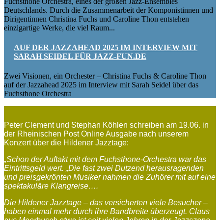
Fuchsthone Orchestra, eines der großen Jazz-Ensembles
Deutschlands. Durch die Zusammenarbeit der Komponistinnen und
Dirigentinnen Christina Fuchs und Caroline Thon entstehen
einzigartige Werke, die viel Raum...
AUF DER JAZZAHEAD 2025 IM INTERVIEW MIT
SARAH SEIDEL FÜR JAZZ-FUN.DE
Zwei Visionen, ein Orchester – Christina Fuchs & Caroline Thon
auf der Jazzahead 2025 im Interview mit Sarah Seidel über das
Fuchsthone Orchestra
Peter Clement und Stephan Köhlen schreiben am 19.06. in
der Rheinischen Post Online Ausgabe nach unserem
Konzert über die Hildener Jazztage:
„Schon der Auftakt mit dem Fuchsthone-Orchestra war das
Eintrittsgeld wert. „Die fast zwei Dutzend herausragenden
und preisgekrönten Musiker nahmen die Zuhörer mit auf eine
spektakuläre Klangreise….
Die Hildener Jazztage – das versicherten viele Besucher –
haben einmal mehr durch ihre Bandbreite überzeugt. Claus